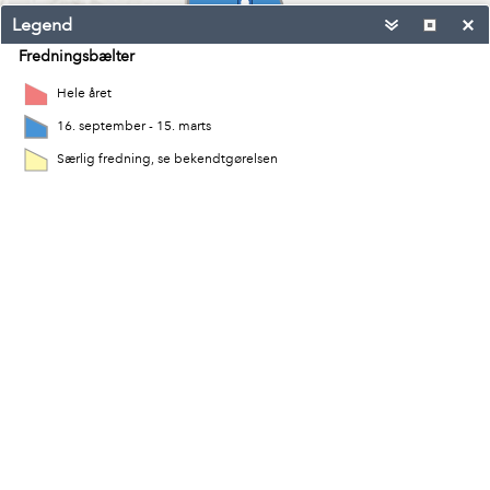
Legend
Fredningsbælter
Hele året
16. september - 15. marts
Særlig fredning, se bekendtgørelsen
0.3mi
10.783 55.127 Degrees
Esri, Geodatastyrelsen, Intermap, NASA, NGA, USGS