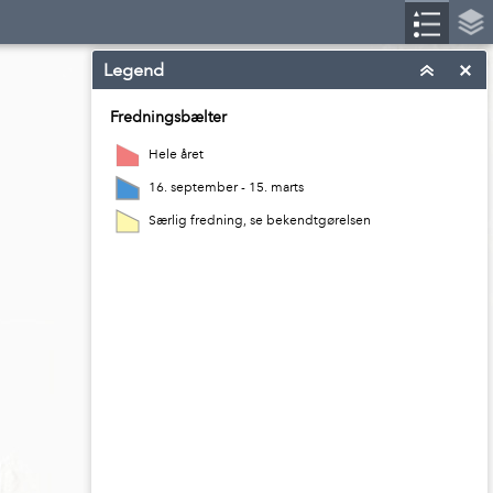
Legend
Fredningsbælter
Hele året
16. september - 15. marts
Særlig fredning, se bekendtgørelsen